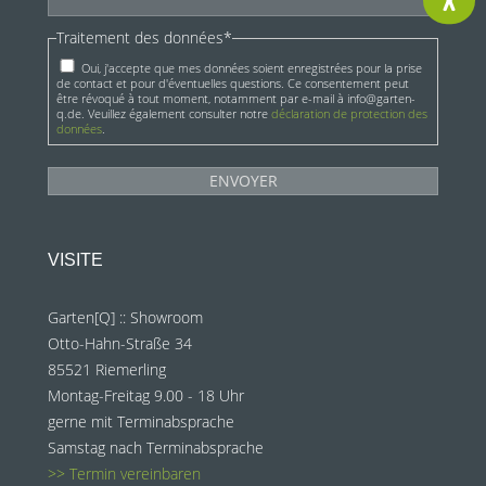
Traitement des données*
Oui, j'accepte que mes données soient enregistrées pour la prise
de contact et pour d'éventuelles questions. Ce consentement peut
être révoqué à tout moment, notamment par e-mail à info@garten-
q.de. Veuillez également consulter notre
déclaration de protection des
données
.
VISITE
Garten[Q] :: Showroom
Otto-Hahn-Straße 34
85521 Riemerling
Montag-Freitag 9.00 - 18 Uhr
gerne mit Terminabsprache
Samstag nach Terminabsprache
>> Termin vereinbaren