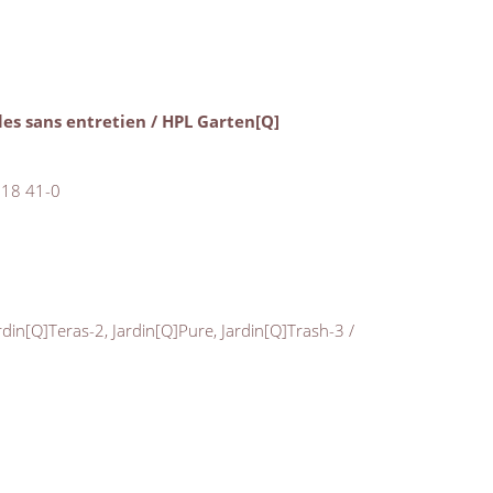
èles sans entretien / HPL Garten[Q]
 18 41-0
ardin[Q]Teras-2, Jardin[Q]Pure, Jardin[Q]Trash-3 /