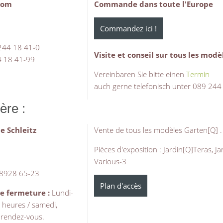
oom
Commande dans toute l'Europe
Commandez ici !
 244 18 41-0
Visite et conseil sur tous les mod
4 18 41-99
Vereinbaren Sie bitte einen
Termin
auch gerne telefonisch unter 089 244
ère :
e Schleitz
Vente de tous les modèles Garten[Q] .
Pièces d'exposition : Jardin[Q]Teras, J
Various-3
 8928 65-23
Plan d'accès
de fermeture :
Lundi-
 heures / samedi,
 rendez-vous.