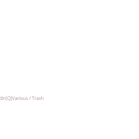
rdin[Q]Various / Trash