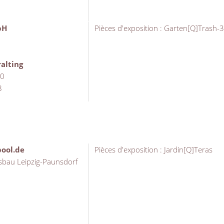
bH
Pièces d'exposition : Garten[Q]Trash-3
alting
20
8
ool.de
Pièces d'exposition : Jardin[Q]Teras
sbau Leipzig-Paunsdorf