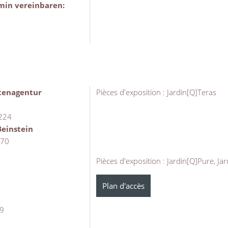
min vereinbaren:
tenagentur
Pièces d'exposition : Jardin[Q]Teras
 224
einstein
170
Pièces d'exposition : Jardin[Q]Pure, Ja
Plan d'accès
99