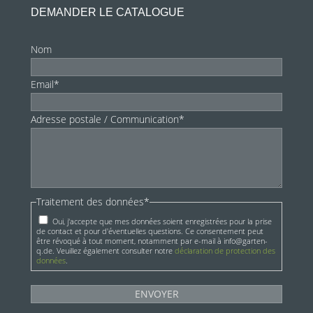
DEMANDER LE CATALOGUE
Nom
Email*
Adresse postale / Communication*
Traitement des données*
Oui, j'accepte que mes données soient enregistrées pour la prise
de contact et pour d'éventuelles questions. Ce consentement peut
être révoqué à tout moment, notamment par e-mail à info@garten-
q.de. Veuillez également consulter notre
déclaration de protection des
données
.